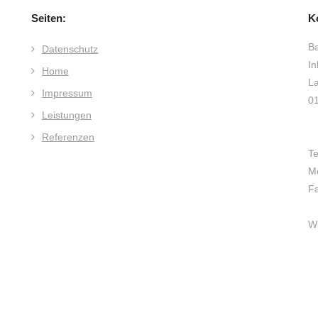
Seiten:
K
Ba
Datenschutz
In
Home
La
Impressum
0
Leistungen
Referenzen
Te
M
F
Wi