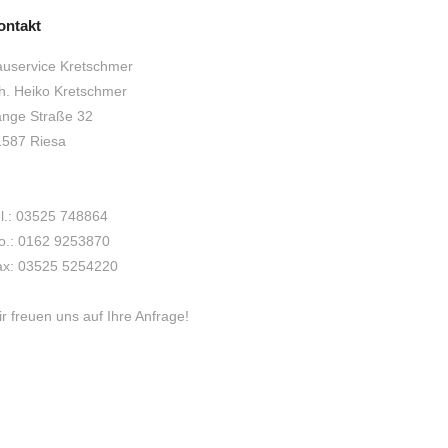
ontakt
uservice Kretschmer
h. Heiko Kretschmer
nge Straße 32
1587 Riesa
l.: 03525 748864
o.: 0162 9253870
ax: 03525 5254220
r freuen uns auf Ihre Anfrage!