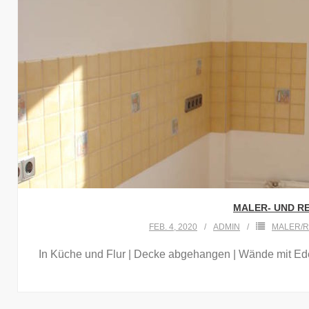
MALER- UND RE
FEB. 4, 2020
ADMIN
MALER/
In Küche und Flur | Decke abgehangen | Wände mit Edelp