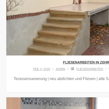
FLIESENARBEITEN IN ZEH
FEB. 4, 2020
ADMIN
FLIESENARBEITEN
Terassensanierung | neu abdichten und Fliesen | alte S