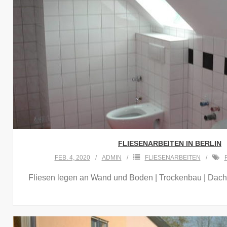
FLIESENARBEITEN IN BERLIN
FEB. 4, 2020
ADMIN
FLIESENARBEITEN
Fliesen legen an Wand und Boden | Trockenbau | Dach